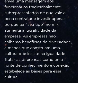
envia uma mensagem aos 
funcionários tradicionalmente 
subrepresentados de que vale a 
pena contratar e investir apenas 
porque ter "seu tipo" no mix 
aumenta a lucratividade da 
empresa. As empresas não 
colherão benefícios da diversidade, 
a menos que construam uma 
cultura que insiste na igualdade. 
Tratar as diferenças como uma 
fonte de conhecimento e conexão 
estabelece as bases para essa 
cultura.
No mais, por que alguém precisaria 
de uma justificativa econômica 
para afirmar a dignidade de 
qualquer grupo de seres humanos? 