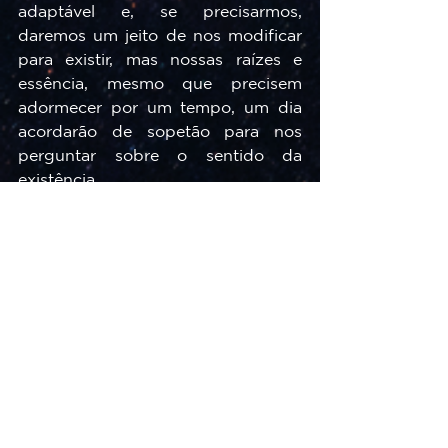
adaptável e, se precisarmos, 
daremos um jeito de nos modificar 
para existir, mas nossas raízes e 
essência, mesmo que precisem 
adormecer por um tempo, um dia 
acordarão de sopetão para nos 
perguntar sobre o sentido da 
existência. 
Nas organizações que trabalham 
essa jornada complexa e linda, 
buscando construir contextos mais 
plurais, raízes diversas vão ser 
fincadas, conexões verdadeiras 
serão estabelecidas e a 
permanência poderá, finalmente, 
acontecer em um ecossistema 
diverso como daquelas florestas 
europeias que tanto me 